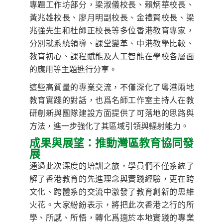
專題工作坊部分，梁淑儀校長、賴炳華校長、
黃兆雄校長、廖月明副校長、金禮賢校長、梁
兆強先生和杜師正校長等多位香港教育專家，
分別就系統領導、課堂變革、中港教學比較、
教育初心、課程賦能及人工智能在學校各層面
的應用等主題進行分享。
這些高質量的專業交流，不僅深化了粵港兩地
教育實踐的對話，也爲名師工作室主持人在教
研創新與團隊建設方面提供了可落地的思路與
方法，進一步強化了其區域引領與輻射能力。
成果與展望：推動灣區教育協同發
展
通過此次深度的培訓之旅，學員們不僅系統了
解了香港教育的先進理念與實踐經驗，更在跨
文化、跨體系的交流中激發了教育創新的思維
火花。大家紛紛表示，將把此次香港之行的所
學、所感、所悟，轉化爲適於本地實踐的專業