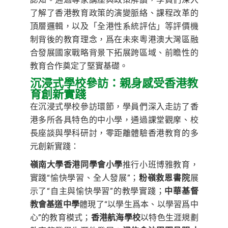
了解了香港教育政策的演變脈絡、課程改革的
頂層邏輯，以及「全港性系統評估」等評價機
制背後的教育理念，爲在未來粵港澳大灣區融
合發展國家戰略背景下拓展跨區域、前瞻性的
教育合作奠定了堅實基礎。
沉浸式學校參訪：親身感受香港教
育創新實踐
在沉浸式學校參訪環節，學員們深入走訪了香
港多所各具特色的中小學，通過課堂觀摩、校
長座談與學科研討，零距離體驗香港教育的多
元創新實踐：
嶺南大學香港同學會小學
推行小班博雅教育，
實踐“愉快學習、全人發展”；
粉嶺救恩書院
展
示了“自主與愉快學習”的教學實踐；
中華基督
教會基道中學
體現了“以學生爲本、以學習爲中
心”的教育模式；
香港航海學校
以特色生涯規劃