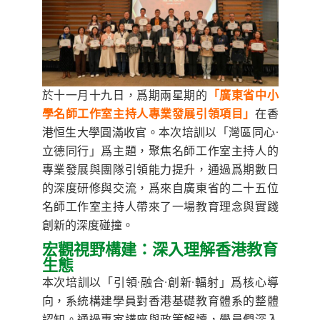
於十一月十九日，爲期兩星期的
「廣東省中小
學名師工作室主持人專業發展引領項目」
在香
港恒生大學圓滿收官。本次培訓以「灣區同心·
立德同行」爲主題，聚焦名師工作室主持人的
專業發展與團隊引領能力提升，通過爲期數日
的深度研修與交流，爲來自廣東省的二十五位
名師工作室主持人帶來了一場教育理念與實踐
創新的深度碰撞。
宏觀視野構建：深入理解香港教育
生態
本次培訓以「引領·融合·創新·輻射」爲核心導
向，系統構建學員對香港基礎教育體系的整體
認知。通過專家講座與政策解讀，學員們深入