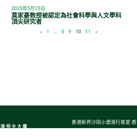
2025年5月23日
莫家豪教授被認定為社會科學與人文學科
頂尖研究者
«
1
...
8
9
10
11
»
香港新界沙田小瀝源行善里 
電郵:
sts@hsu.edu.hk