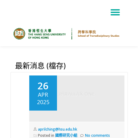
TOG
Skip
NAV
to
content
最新消息 (檔存)
26
APR
2025
aprilching@hsu.edu.hk
Posted in
國際研究小組
No comments