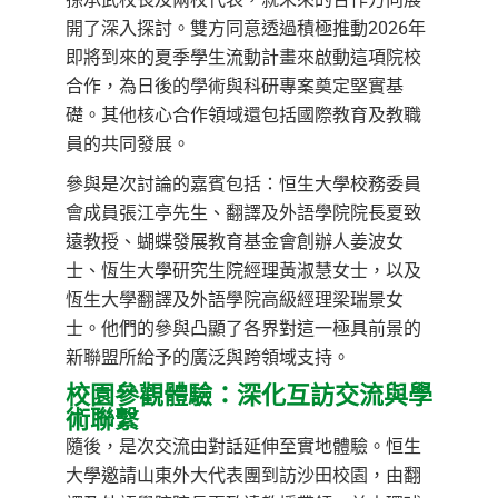
開了深入探討。雙方同意透過積極推動2026年
即將到來的夏季學生流動計畫來啟動這項院校
合作，為日後的學術與科研專案奠定堅實基
礎。其他核心合作領域還包括國際教育及教職
員的共同發展。
參與是次討論的嘉賓包括：恒生大學校務委員
會成員張江亭先生、翻譯及外語學院院長夏致
遠教授、蝴蝶發展教育基金會創辦人姜波女
士、恆生大學研究生院經理黃淑慧女士，以及
恆生大學翻譯及外語學院高級經理梁瑞景女
士。他們的參與凸顯了各界對這一極具前景的
新聯盟所給予的廣泛與跨領域支持。
校園參觀體驗：深化互訪交流與學
術聯繫
隨後，是次交流由對話延伸至實地體驗。恒生
大學邀請山東外大代表團到訪沙田校園，由翻