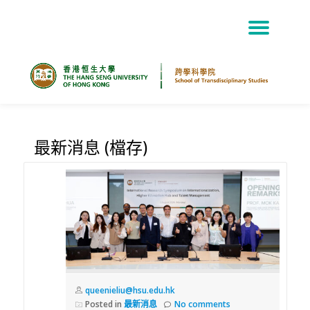
TOG
Skip
NAV
to
content
最新消息 (檔存)
queenieliu@hsu.edu.hk
Posted in
最新消息
No comments