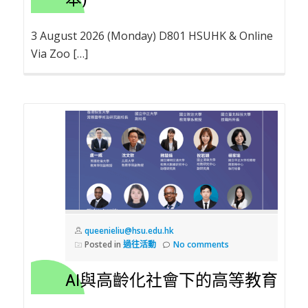
3 August 2026 (Monday) D801 HSUHK & Online
Via Zoo […]
queenieliu@hsu.edu.hk
Posted in
過往活動
No comments
AI與高齡化社會下的高等教育