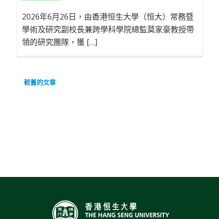
2026年6月26日，由香港恒生大學（恒大）常務暨
學術及研究副校長兼跨學科學院總監莫家豪教授帶
領的研究團隊，獲 […]
文
較舊的文章
章
導
覽