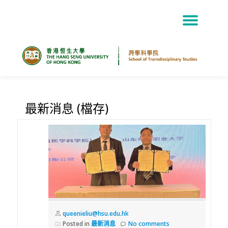
TOG
Skip
NAV
to
content
最新消息 (檔存)
queenieliu@hsu.edu.hk
Posted in
最新消息
No comments