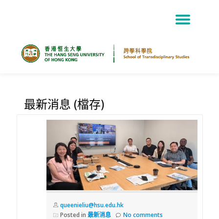
TOG
Skip
NAV
to
content
最新消息 (檔存)
queenieliu@hsu.edu.hk
Posted in
最新消息
No comments