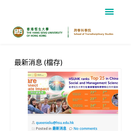
TOG
Skip
NAV
to
content
最新消息 (檔存)
queenieliu@hsu.edu.hk
Posted in
最新消息
No comments